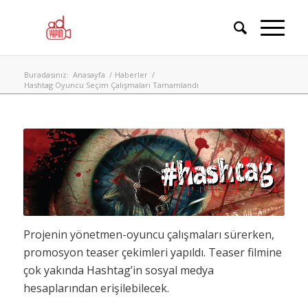
Buradasınız:
Anasayfa
/
Haberler
/
Hashtag Oyuncu Seçim Çalışmaları Tamamlandı
Projenin yönetmen-oyuncu çalışmaları sürerken,
promosyon teaser çekimleri yapıldı. Teaser filmine
çok yakında Hashtag’in sosyal medya
hesaplarından erişilebilecek.