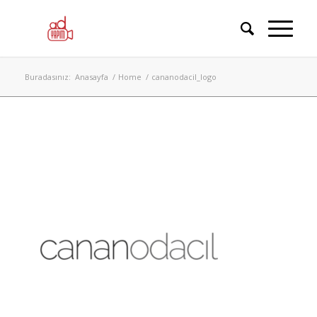
Buradasınız:
Anasayfa
/
Home
/
cananodacil_logo